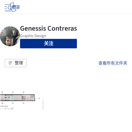
登录
关注
整理
查看所有文件夹