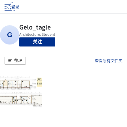
登录
关注
整理
查看所有文件夹