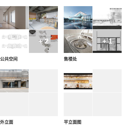
+ 2
+ 1
公共空间
售楼处
外立面
平立面图