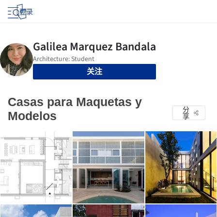
登录
关注
Casas para Maquetas y
分
Modelos
享