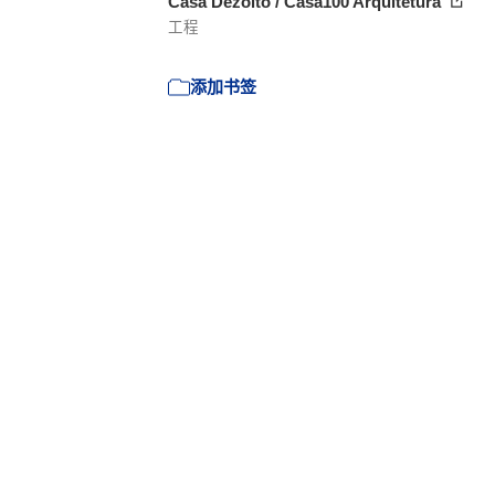
Casa Dezoito / Casa100 Arquitetura
工程
添加书签