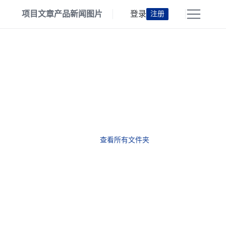
项目
文章
产品
新闻
图片
登录
注册
查看所有文件夹