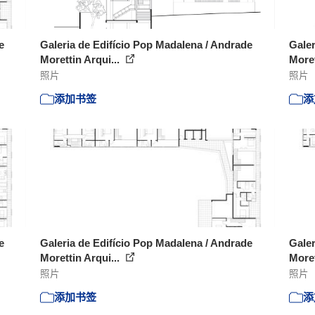
e
Galeria de Edifício Pop Madalena / Andrade
Galer
Morettin Arqui...
Moret
照片
照片
添加书签
添
e
Galeria de Edifício Pop Madalena / Andrade
Galer
Morettin Arqui...
Moret
照片
照片
添加书签
添