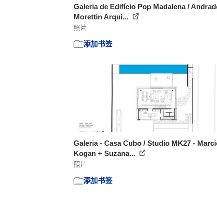
Galeria de Edifício Pop Madalena / Andrad
Morettin Arqui...
照片
添加书签
Galeria - Casa Cubo / Studio MK27 - Marci
Kogan + Suzana...
照片
添加书签