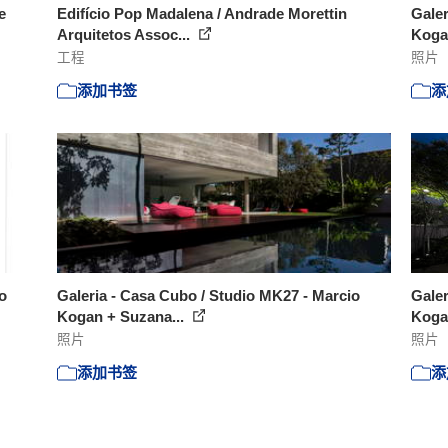
e
Edifício Pop Madalena / Andrade Morettin
Galer
Arquitetos Assoc...
Koga
工程
照片
添加书签
添
o
Galeria - Casa Cubo / Studio MK27 - Marcio
Galer
Kogan + Suzana...
Koga
照片
照片
添加书签
添