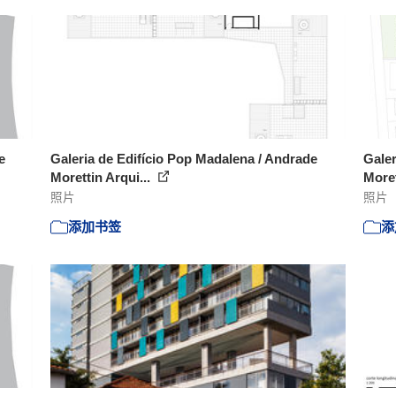
e
Galeria de Edifício Pop Madalena / Andrade
Galer
Morettin Arqui...
Moret
照片
照片
添加书签
添