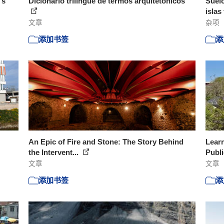
's
Dicionário trilíngue de termos arquitetônicos
Suelo
islas 
文章
杂项
添加书签
添
An Epic of Fire and Stone: The Story Behind
Learn
the Intervent...
Publ
文章
文章
添加书签
添