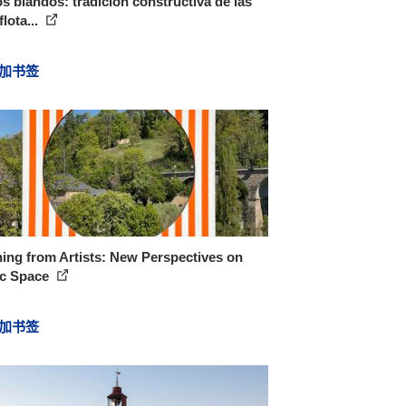
s blandos: tradición constructiva de las
flota...
加书签
ing from Artists: New Perspectives on
ic Space
加书签