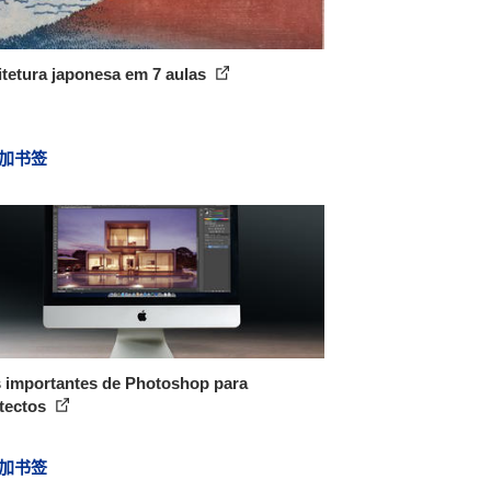
tetura japonesa em 7 aulas
加书签
s importantes de Photoshop para
itectos
加书签