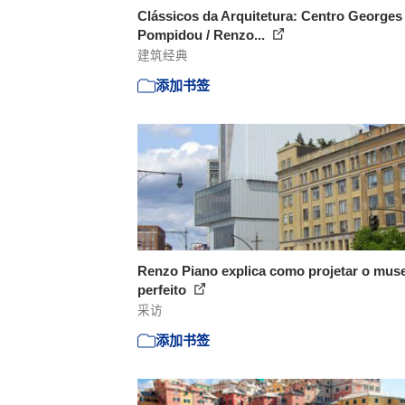
Clássicos da Arquitetura: Centro Georges
Pompidou / Renzo...
建筑经典
添加书签
Renzo Piano explica como projetar o mus
perfeito
采访
添加书签