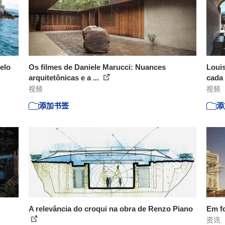
elo
Os filmes de Daniele Marucci: Nuances
Louis
arquitetônicas e a ...
cada 
视频
视频
添加书签
添
A relevância do croqui na obra de Renzo Piano
Em f
资讯