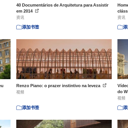
40 Documentários de Arquitetura para Assistir
Homen
em 2014
cláss
资讯
资讯
添加书签
添
eu
Renzo Piano: o prazer instintivo na leveza
Vídeo
do Wh
视频
视频
添加书签
添