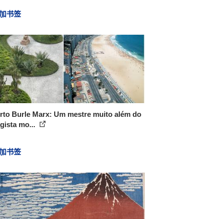
加书签
rto Burle Marx: Um mestre muito além do
gista mo...
加书签