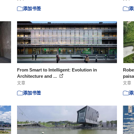
添加书签
添
From Smart to Intelligent: Evolution in
Robe
Architecture and ...
paisa
文章
文章
添加书签
添