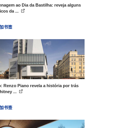
agem ao Dia da Bastilha: reveja alguns
icos da ...
加书签
: Renzo Piano revela a história por trás
itney ...
加书签