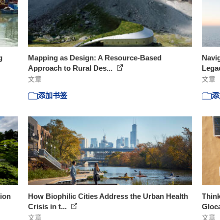
g
Mapping as Design: A Resource-Based
Navig
Approach to Rural Des...
Legac
文章
文章
添加书签
添
ion
How Biophilic Cities Address the Urban Health
Think
Crisis in t...
Gloca
文章
文章