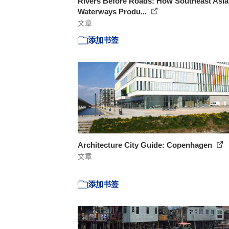
Rivers Before Roads: How Southeast Asia
Waterways Produ...
文章
添加书签
Architecture City Guide: Copenhagen
文章
添加书签