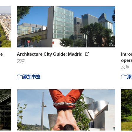
ve
Architecture City Guide: Madrid
Intro
opera
文章
文章
添加书签
添