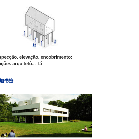
specção, elevação, encobrimento:
ções arquitetô...
加书签