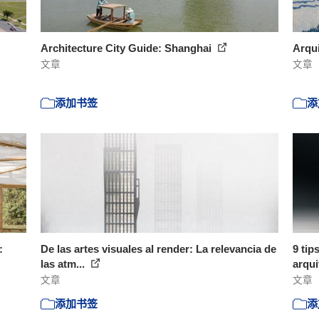
Architecture City Guide: Shanghai
Arqui
文章
文章
添加书签
添
:
De las artes visuales al render: La relevancia de
9 tip
las atm...
arqu
文章
文章
添加书签
添