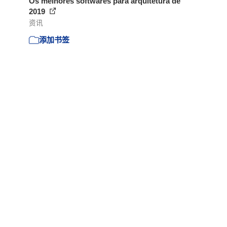
Os melhores softwares para arquitetura de
2019
资讯
添加书签