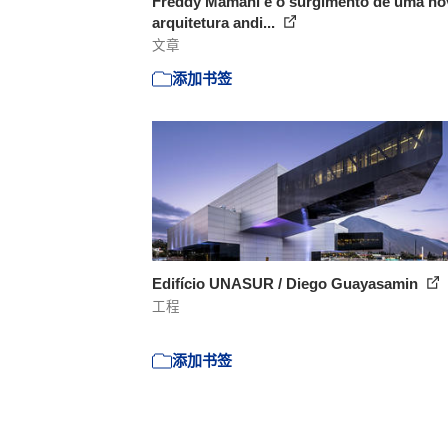
Freddy Mamani e o surgimento de uma no
arquitetura andi...
文章
添加书签
Edifício UNASUR / Diego Guayasamin
工程
添加书签