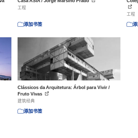
va
Casa ASIA / Jorge Marsino Prado
Colég
工程
工程
添加书签
添
Clássicos da Arquitetura: Árbol para Vivir /
Fruto Vivas
建筑经典
添加书签