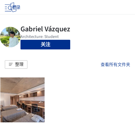
登录
关注
整理
查看所有文件夹