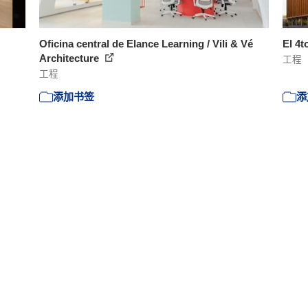
Oficina central de Elance Learning / Vili & Vé
El 4t
Architecture
工程
工程
添加书签
添