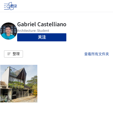
登录
关注
整理
查看所有文件夹