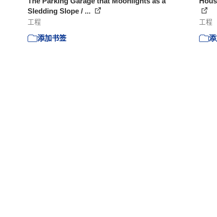
The Parking Garage that Moonlights as a
House
Sledding Slope / ...
工程
工程
添加书签
添