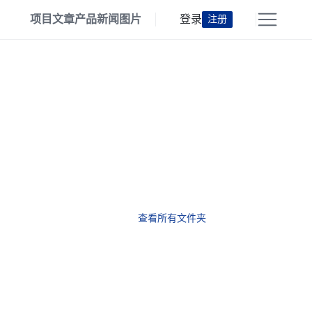
项目
文章
产品
新闻
图片
登录
注册
查看所有文件夹