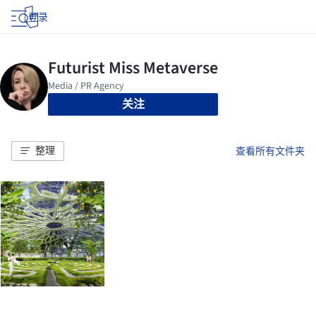
登录
关注
整理
查看所有文件夹