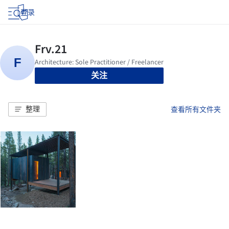
登录
关注
整理
查看所有文件夹