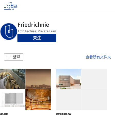
登录
关注
整理
查看所有文件夹