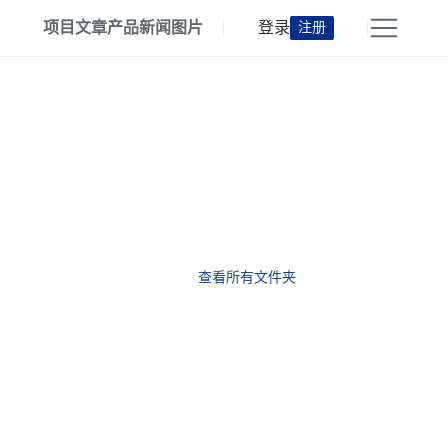
项目
文章
产品
新闻
图片
登录
注册
查看所有文件夹