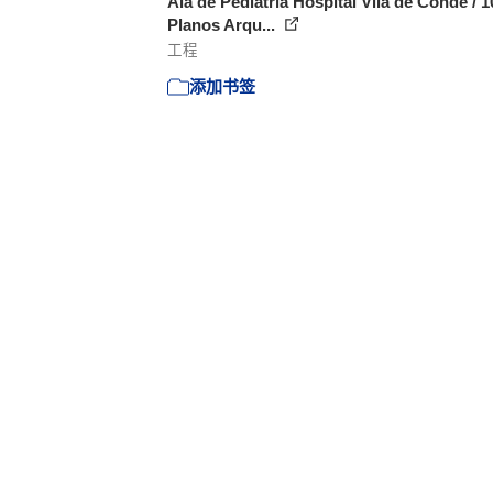
Ala de Pediatría Hospital Vila de Conde / 1
Planos Arqu...
工程
添加书签