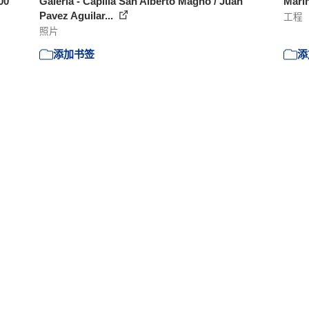
00
Galería - Capilla San Alberto Magno / Juan
Mari
Pavez Aguilar...
工程
照片
添加书签
添