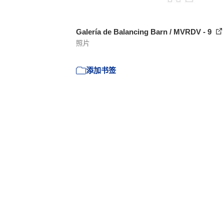
Galería de Balancing Barn / MVRDV - 9
照片
添加书签