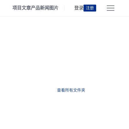
项目
文章
产品
新闻
图片
登录
注册
查看所有文件夹