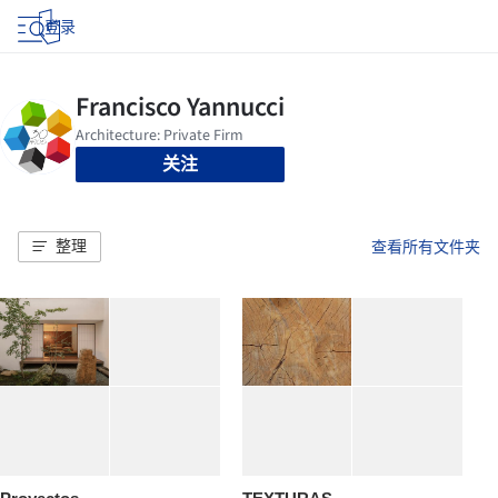
登录
关注
整理
查看所有文件夹