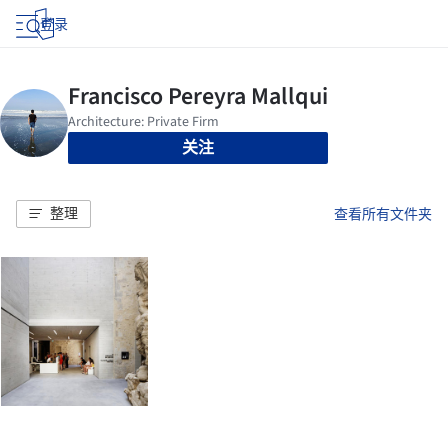
登录
关注
整理
查看所有文件夹