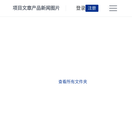
项目
文章
产品
新闻
图片
登录
注册
查看所有文件夹