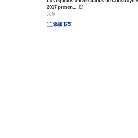
Los equipos universitarios de Construye 
2017 presen...
文章
添加书签