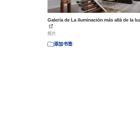
Galería de La iluminación más allá de la luz
照片
添加书签