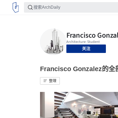
关注
Francisco Gonzalez
整理