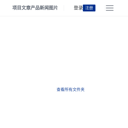
项目
文章
产品
新闻
图片
登录
注册
查看所有文件夹