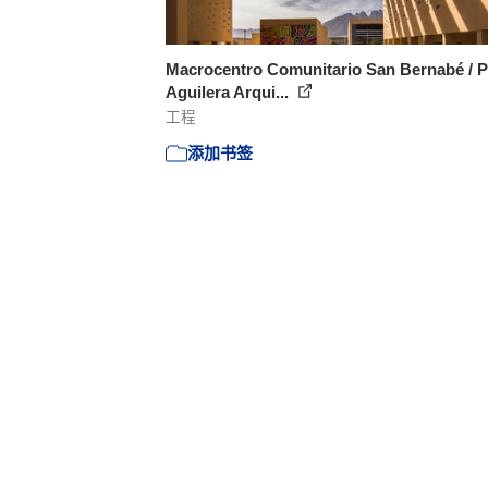
Macrocentro Comunitario San Bernabé / P
Aguilera Arqui...
工程
添加书签