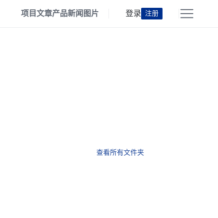
项目
文章
产品
新闻
图片
登录
注册
查看所有文件夹