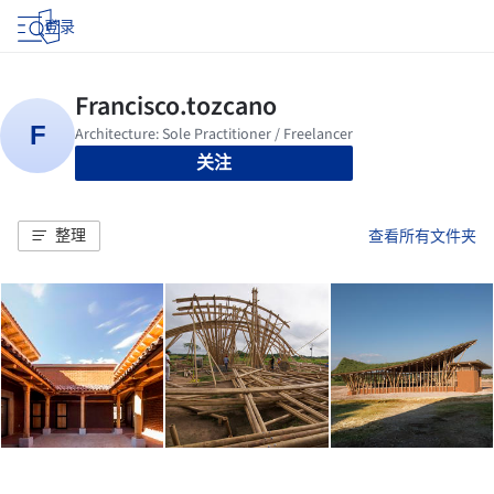
登录
关注
整理
查看所有文件夹