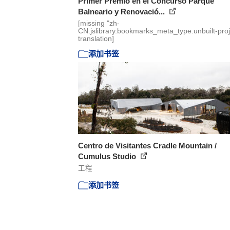
Primer Premio en el Concurso Parque
Balneario y Renovació...
[missing "zh-
CN.jslibrary.bookmarks_meta_type.unbuilt-proj
translation]
添加书签
Centro de Visitantes Cradle Mountain /
Cumulus Studio
工程
添加书签