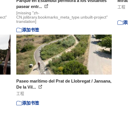
Parque en Estambul permitirá a los visitantes
Mira
pasear entr...
工程
[missing "zh-
ect"
CN.jslibrary.bookmarks_meta_type.unbuilt-project"
translation]
添
添加书签
Paseo marítimo del Prat de Llobregat / Jansana,
De la Vil...
工程
添加书签