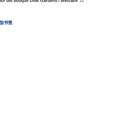
dor del bosque Dow Gardens / Metcalfe
加书签