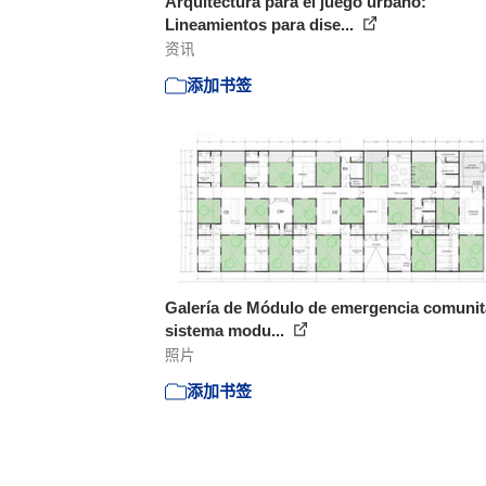
Arquitectura para el juego urbano:
Lineamientos para dise...
资讯
添加书签
Galería de Módulo de emergencia comunit
sistema modu...
照片
添加书签