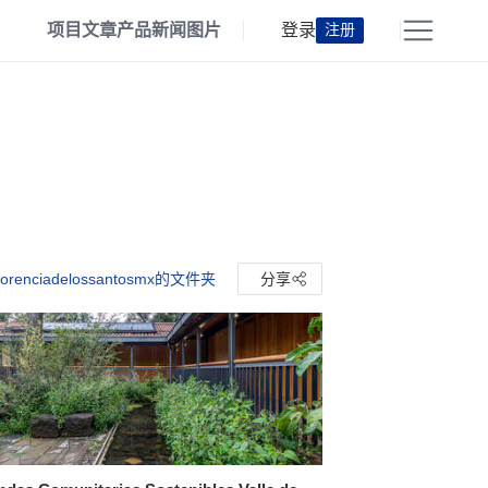
项目
文章
产品
新闻
图片
登录
注册
orenciadelossantosmx的文件夹
分享