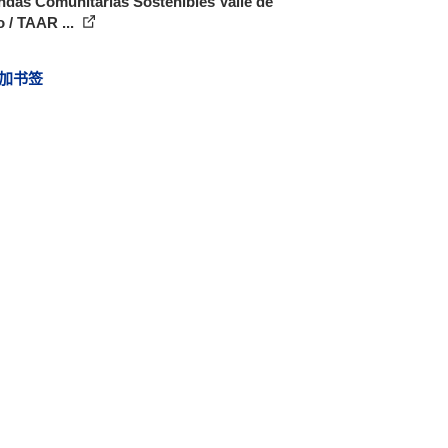
ndas Comunitarias Sostenibles Valle de
 / TAAR ...
加书签