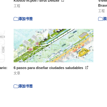
Kiosco m.poli / Brut Deluxe
Vivie
Bravo
工程
工程
添加书签
添
ario:
6 pasos para diseñar ciudades saludables
文章
添加书签