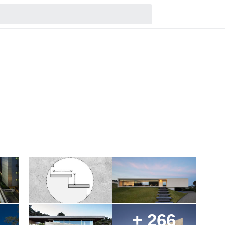
+ 266