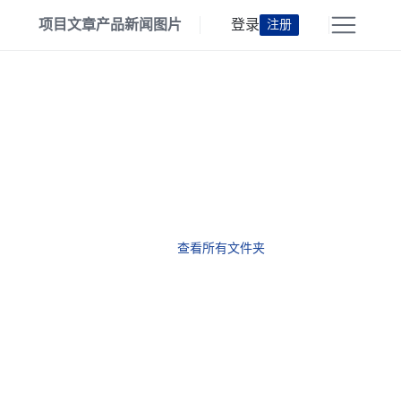
项目
文章
产品
新闻
图片
登录
注册
查看所有文件夹