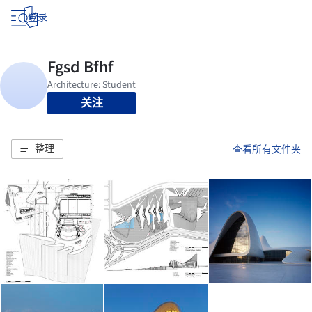
登录
关注
整理
查看所有文件夹