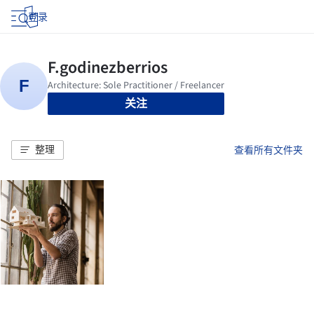
登录
关注
整理
查看所有文件夹