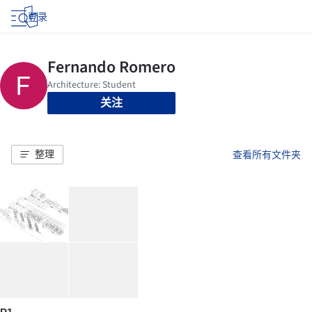
登录
关注
整理
查看所有文件夹