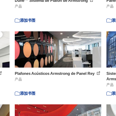
Dune™ Sistema de Plafón de Armstrong
Panel
产品
产品
添加书签
添
Plafones Acústicos Armstrong de Panel Rey
Sist
Arms
产品
产品
添加书签
添