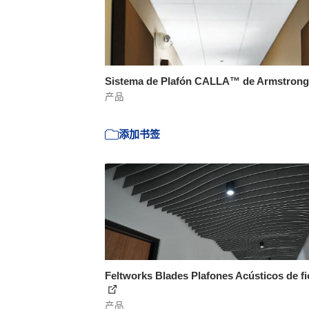
Sistema de Plafón CALLA™ de Armstron
产品
添加书签
Feltworks Blades Plafones Acústicos de fi
产品