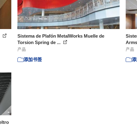
g
Sistema de Plafón MetalWorks Muelle de
Siste
Torsion Spring de ...
Arms
产品
产品
添加书签
添
eltro