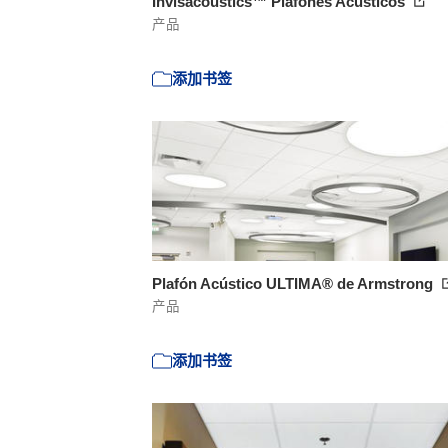
Invisacoustics™ Plafones Acústicos
产品
添加书签
Plafón Acústico ULTIMA® de Armstrong
产品
添加书签