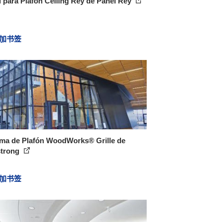
 para Plafón Ceiling Rey de Panel Rey
加书签
ema de Plafón WoodWorks® Grille de
trong
加书签