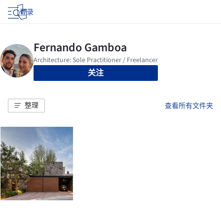
登录
关注
整理
查看所有文件夹