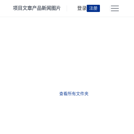
项目
文章
产品
新闻
图片
登录
注册
查看所有文件夹