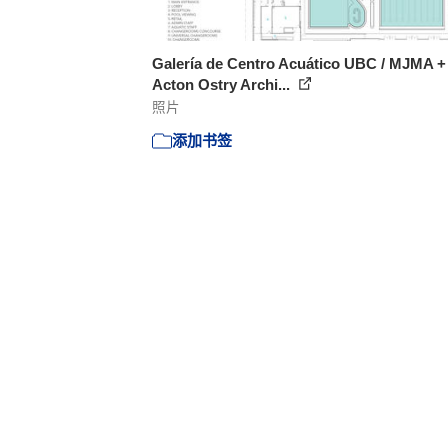
Galería de Centro Acuático UBC / MJMA +
Acton Ostry Archi...
照片
添加书签