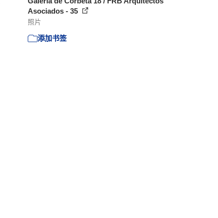
Galería de Corbeta 18 / FRB Arquitectos
Asociados - 35
照片
添加书签