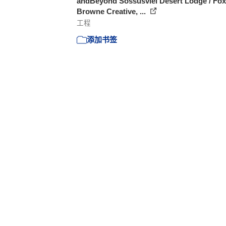
andBeyond Sossusvlei Desert Lodge / Fox
Browne Creative, ...
工程
添加书签