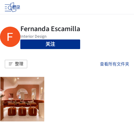
登录
关注
整理
查看所有文件夹