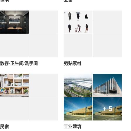
住宅
公寓
散存-卫生间/洗手间
剪贴素材
+ 5
民宿
工业建筑