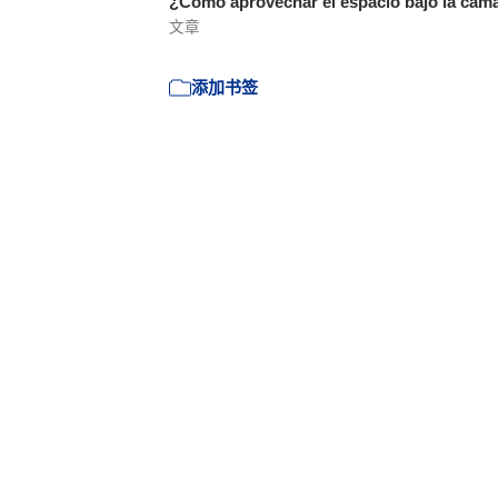
¿Cómo aprovechar el espacio bajo la ca
文章
添加书签