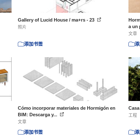
Gallery of Lucid House / ma+rs - 23
Horm
a un 
照片
文章
添加书签
添
Cómo incorporar materiales de Hormigón en
Casa 
BIM: Descarga y...
工程
文章
添加书签
添