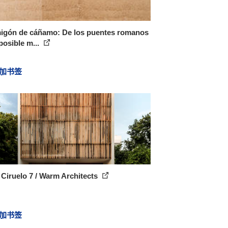
igón de cáñamo: De los puentes romanos
posible m...
加书签
Ciruelo 7 / Warm Architects
加书签