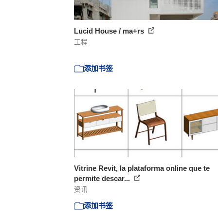
Lucid House / ma+rs
工程
添加书签
Vitrine Revit, la plataforma online que te
permite descar...
资讯
添加书签