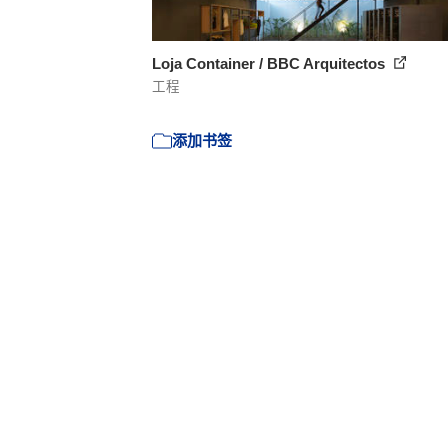
Loja Container / BBC Arquitectos
工程
添加书签