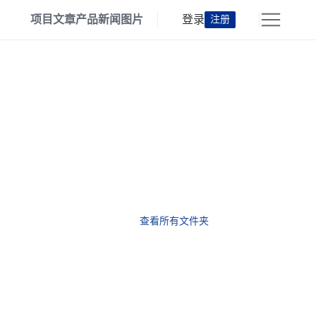
项目
文章
产品
新闻
图片
登录
注册
查看所有文件夹