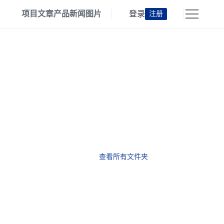
项目
文章
产品
新闻
图片
登录
注册
查看所有文件夹