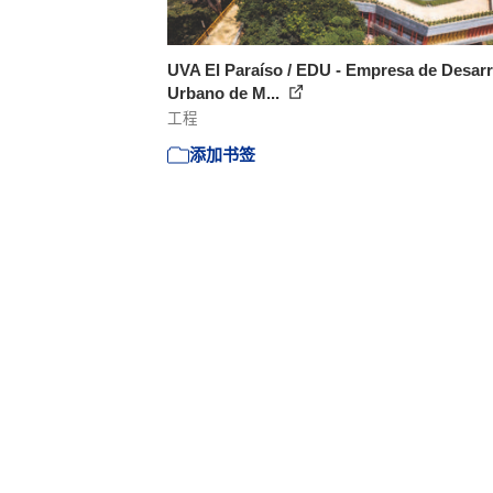
UVA El Paraíso / EDU - Empresa de Desarr
Urbano de M...
工程
添加书签