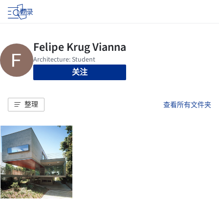
登录
关注
整理
查看所有文件夹