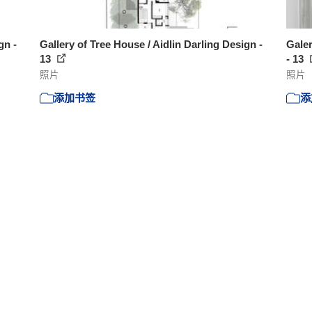
gn -
Gallery of Tree House / Aidlin Darling Design -
Galer
13
- 13
照片
照片
添加书签
添