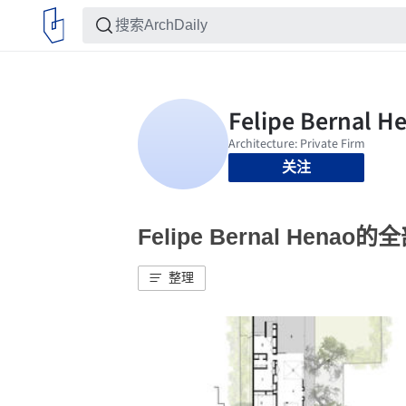
关注
Felipe Bernal Henao
整理