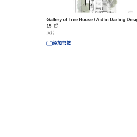
Gallery of Tree House / Aidlin Darling Desi
15
照片
添加书签