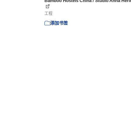
Bamboo Hostels China / Studio Anna Heri
工程
添加书签