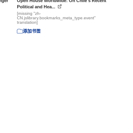
nger
Open House Worldwide: On Chile's Recent
Political and Hea...
[missing "zh-
CN.jslibrary.bookmarks_meta_type.event"
translation]
添加书签