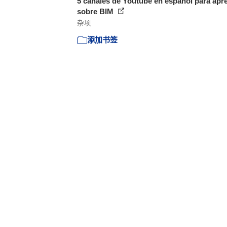
5 canales de Youtube en español para apr
sobre BIM
杂项
添加书签