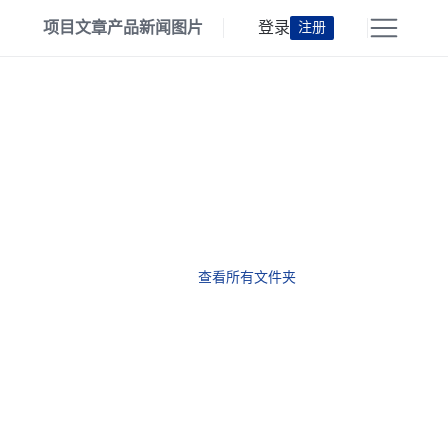
项目
文章
产品
新闻
图片
登录
注册
查看所有文件夹