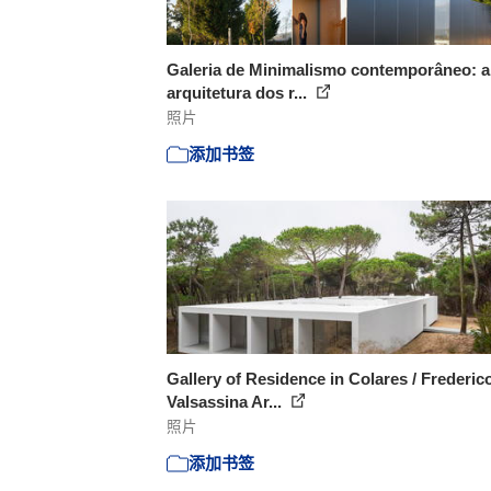
Galeria de Minimalismo contemporâneo: a
arquitetura dos r...
照片
添加书签
Gallery of Residence in Colares / Frederic
Valsassina Ar...
照片
添加书签