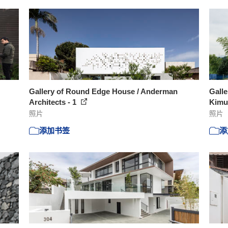
Gallery of Round Edge House / Anderman
Galle
Architects - 1
Kimu
照片
照片
添加书签
添