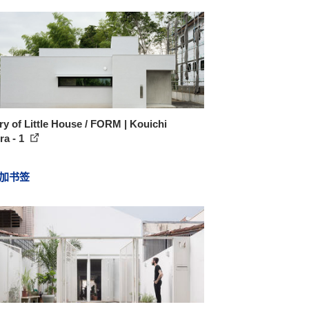
ry of Little House / FORM | Kouichi
ra - 1
加书签