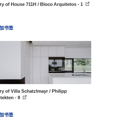
ry of House 711H / Bloco Arquitetos - 1
加书签
ry of Villa Schatzlmayr / Philipp
tekten - 9
加书签