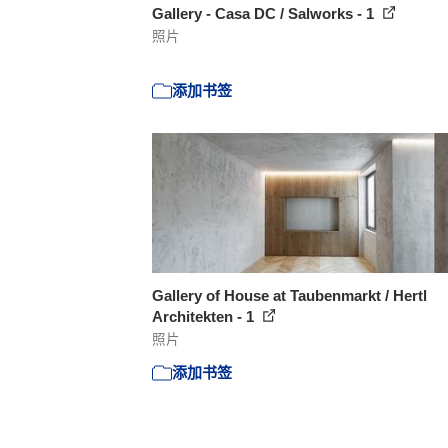
Gallery - Casa DC / Salworks - 1
照片
添加书签
Gallery of House at Taubenmarkt / Hertl
Architekten - 1
照片
添加书签