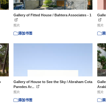
Gallery of Fitted House / Bahtera Associates - 1
Galle
照片
照片
添加书签
添
o
Gallery of House to See the Sky / Abraham Cota
Galle
Paredes Ar...
Araki
照片
照片
添加书签
添