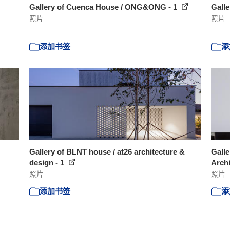
Gallery of Cuenca House / ONG&ONG - 1
Galle
照片
照片
添加书签
添
Gallery of BLNT house / at26 architecture &
Galle
design - 1
Archi
照片
照片
添加书签
添