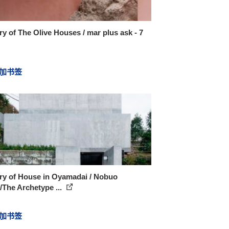
ry of The Olive Houses / mar plus ask - 7
加书签
ry of House in Oyamadai / Nobuo
/The Archetype ...
加书签